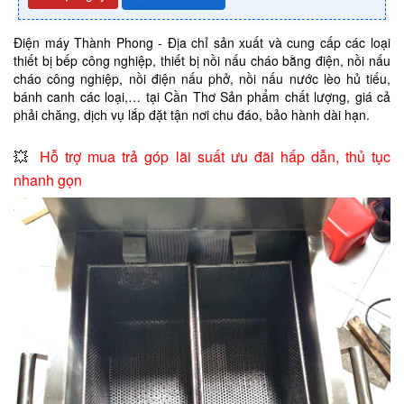
Điện máy Thành Phong - Địa chỉ sản xuất và cung cấp các loại
thiết bị bếp công nghiệp, thiết bị nồi nấu cháo bằng điện, nồi nấu
cháo công nghiệp, nồi điện nấu phở, nồi nấu nước lèo hủ tiếu,
bánh canh các loại,… tại Cần Thơ Sản phẩm chất lượng, giá cả
phải chăng, dịch vụ lắp đặt tận nơi chu đáo, bảo hành dài hạn.
💥
Hỗ trợ mua trả góp lãi suất ưu đãi hấp dẫn, thủ tục
nhanh gọn